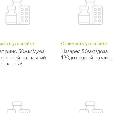
мость уточняйте
Стоимость уточняйте
т рино 50мкг/доза
Назарел 50мкг/доза
оз спрей назальный
120доз спрей назаль
рованный