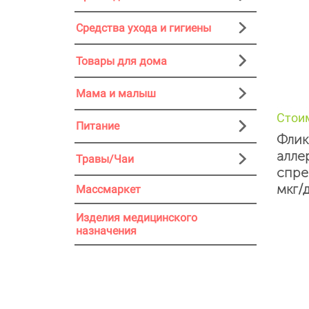
Средства ухода и гигиены
Товары для дома
Мама и малыш
Стои
Питание
Флик
алле
Травы/Чаи
спре
мкг/д
Массмаркет
Изделия медицинского
назначения