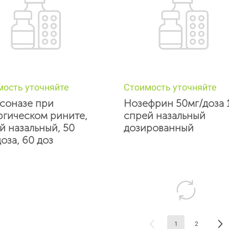
мость уточняйте
Стоимость уточняйте
соназе при
Нозефрин 50мг/доза 
ргическом рините,
спрей назальный
й назальный, 50
дозированный
оза, 60 доз
1
2