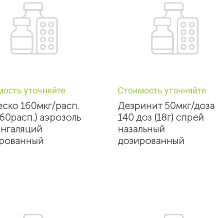
мость уточняйте
Стоимость уточняйте
еско 160мкг/расп.
Дезринит 50мкг/доза
(60расп.) аэрозоль
140 доз (18г) спрей
ингаляций
назальный
рованный
дозированный