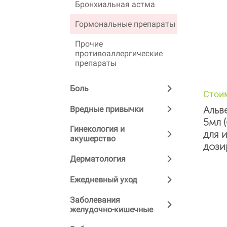
Бронхиальная астма
Гормональные препараты
Прочие
противоаллергические
препараты
Боль
Стои
Альв
Вредные привычки
5мл 
Гинекология и
для 
акушерство
дози
Дерматология
Ежедневный уход
Заболевания
желудочно-кишечные