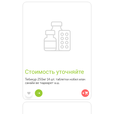
Стоимость уточняйте
Тебикур 250мг 14 шт. таблетки нобел илач
санайи ве тиджарет а.ш.