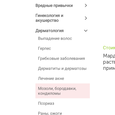
Вредные привычки
Гинекология и
акушерство
Дерматология
Выпадение волос
Стои
Герпес
Мард
Грибковые заболевания
раст
прим
Дерматиты и дерматозы
Лечение акне
Мозоли, бородавки,
кондиломы
Псориаз
Раны, ожоги