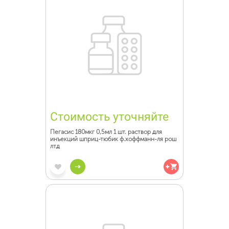
Стоимость уточняйте
Пегасис 180мкг 0,5мл 1 шт. раствор для
инъекций шприц-тюбик ф.хоффманн-ля рош
лтд