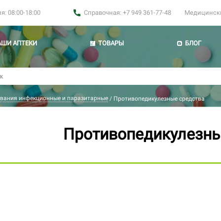
: 08:00-18:00
Справочная: +7 949 361-77-48
Медицинские
АШИ АПТЕКИ
ТОВАРЫ
БЛОГ
вания инфекционные и паразитарные
/
Противопедикулезные средства
Противопедикулезны