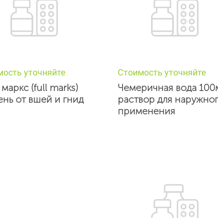
мость уточняйте
Стоимость уточняйте
маркс (full marks)
Чемеричная вода 100
ень от вшей и гнид
раствор для наружно
применения