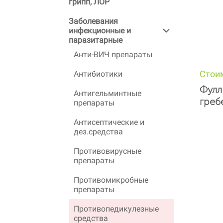
грипп, ЛОР
Заболевания
инфекционные и
паразитарные
Анти-ВИЧ препараты
Стои
Антибиотики
Фулл 
Антигельминтные
греб
препараты
Антисептические и
дез.средства
Противовирусные
препараты
Противомикробные
препараты
Противопедикулезные
средства