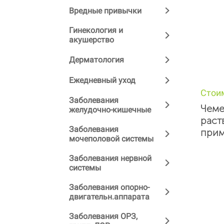
Вредные привычки
Гинекология и
акушерство
Дерматология
Ежедневный уход
Стои
Заболевания
Чеме
желудочно-кишечные
раст
Заболевания
прим
мочеполовой системы
Заболевания нервной
системы
Заболевания опорно-
двигательн.аппарата
Заболевания ОРЗ,