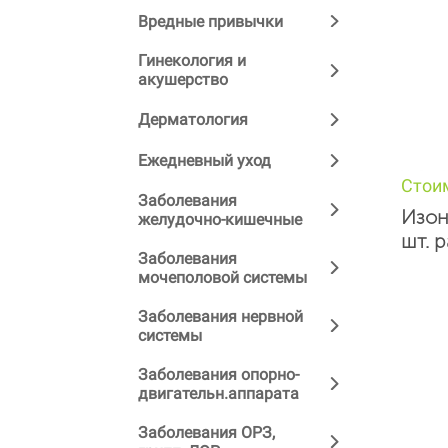
Вредные привычки
Гинекология и
акушерство
Дерматология
Ежедневный уход
Стои
Заболевания
Изон
желудочно-кишечные
шт. 
Заболевания
мочеполовой системы
Заболевания нервной
системы
Заболевания опорно-
двигательн.аппарата
Заболевания ОРЗ,