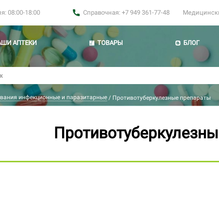
: 08:00-18:00
Справочная: +7 949 361-77-48
Медицинские
АШИ АПТЕКИ
ТОВАРЫ
БЛОГ
вания инфекционные и паразитарные
/
Противотуберкулезные препараты
Противотуберкулезны