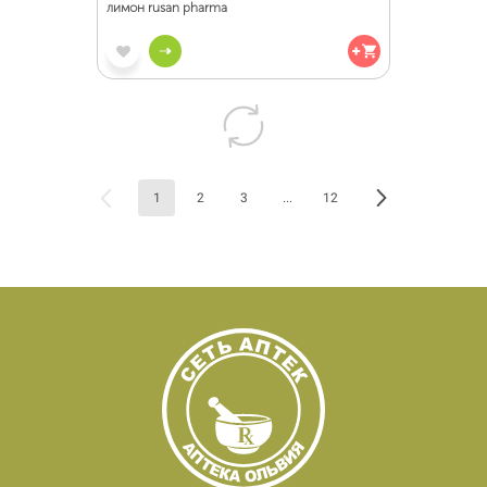
лимон rusan pharma
1
2
3
...
12