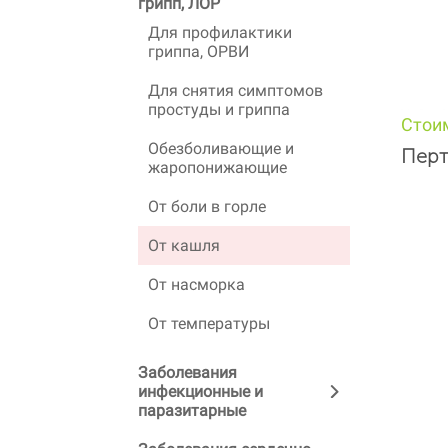
грипп, ЛОР
Для профилактики
гриппа, ОРВИ
Для снятия симптомов
простуды и гриппа
Стои
Обезболивающие и
Перт
жаропонижающие
От боли в горле
От кашля
От насморка
От температуры
Заболевания
инфекционные и
паразитарные