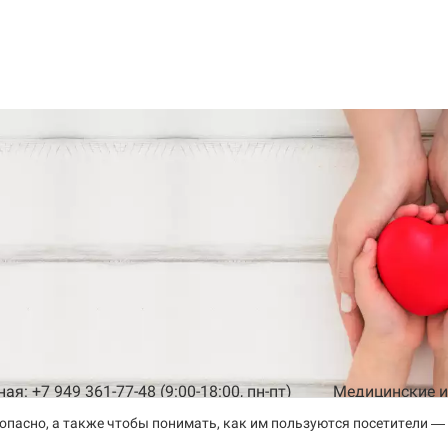
я: +7 949 361-77-48 (9:00-18:00, пн-пт)
Медицинские из
опасно, а также чтобы понимать, как им пользуются посетители —
львия-Мединвест», ИНН 9308009362 КПП 930301001
и персональных данных
Политика обработки файлов cookie