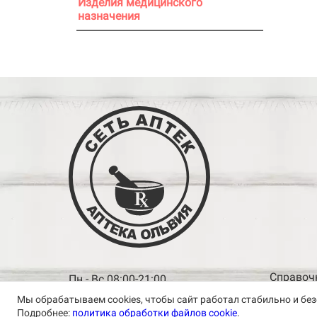
Изделия медицинского
назначения
Справочна
Пн - Вс 08:00-21:00
Мы обрабатываем cookies, чтобы сайт работал стабильно и без
© 2001 - 2026, все права защищены, ООО «ПКМФ «О
Подробнее:
политика обработки файлов cookie
.
Политика конфиденциальности
Политика обработк