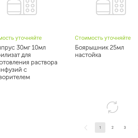
мость уточняйте
Стоимость уточняйте
прус 30мг 10мл
Боярышник 25мл
илизат для
настойка
отовления раствора
инфузий с
ворителем
1
2
3