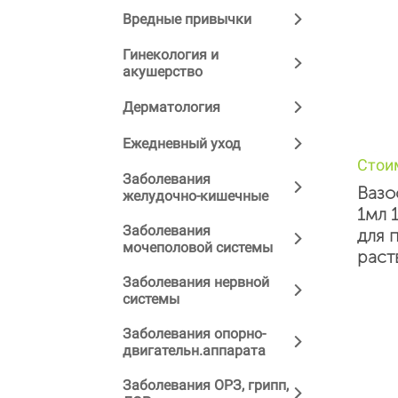
Вредные привычки
Гинекология и
акушерство
Дерматология
Ежедневный уход
Стои
Заболевания
Вазо
желудочно-кишечные
1мл 
Заболевания
для 
мочеполовой системы
раст
Заболевания нервной
системы
Заболевания опорно-
двигательн.аппарата
Заболевания ОРЗ, грипп,