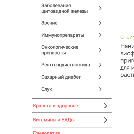
Заболевания
щитовидной железы
Зрение
Иммунопрепараты
Стои
Нани
Онкологические
лиоф
препараты
приг
Рентгенодиагностика
для 
раст
Сахарный диабет
Слух
Красота и здоровье
Витамины и БАДы
Гомеопатия