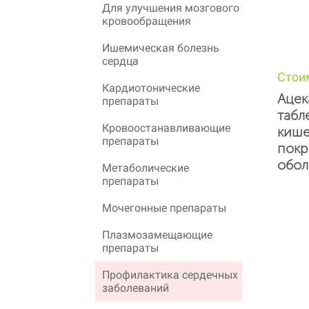
Для улучшения мозгового
кровообращения
Ишемическая болезнь
сердца
Стои
Кардиотонические
Ацек
препараты
табл
Кровоостанавливающие
кише
препараты
покр
обол
Метаболические
препараты
Мочегонные препараты
Плазмозамещающие
препараты
Профилактика сердечных
заболеваний