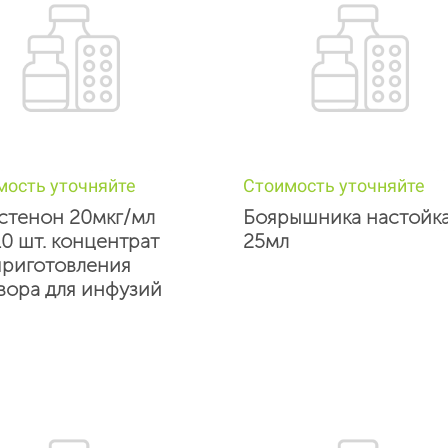
мость уточняйте
Стоимость уточняйте
стенон 20мкг/мл
Боярышника настойк
10 шт. концентрат
25мл
приготовления
вора для инфузий