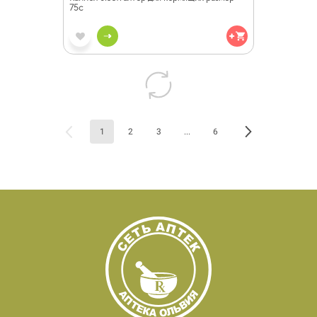
75c
1
2
3
...
6