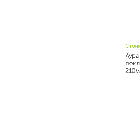
Стои
Аура
поил
210м