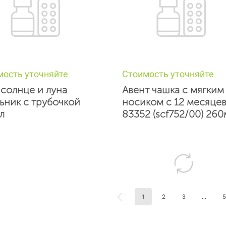
мость уточняйте
Стоимость уточняйте
 солнце и луна
Авент чашка с мягким
ьник с трубочкой
носиком с 12 месяце
л
83352 (scf752/00) 260
1
2
3
...
5