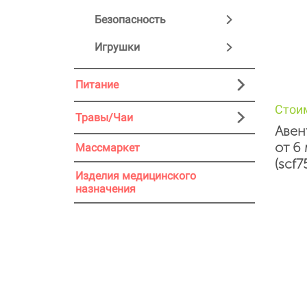
Безопасность
Игрушки
Питание
Стои
Травы/Чаи
Авен
от 6
Массмаркет
(scf
Изделия медицинского
назначения