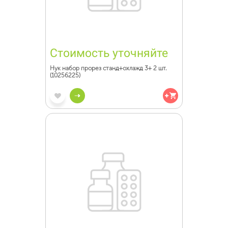
Стоимость уточняйте
Нук набор прорез станд+охлажд 3+ 2 шт.
(10256225)