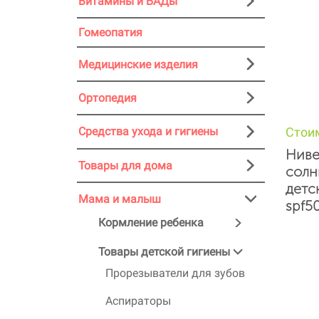
Витамины и БАДы
Гомеопатия
Медицинские изделия
Ортопедия
Стои
Средства ухода и гигиены
Ниве
Товары для дома
солн
детс
Мама и малыш
spf5
Кормление ребенка
Товары детской гигиены
Прорезыватели для зубов
Аспираторы