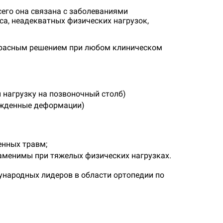
препараты
Спреи от усталости
Пенки
сего она связана с заболеваниями
Профилактика сердечных
са, неадекватных физических нагрузок,
Пилки для стоп
Маски
заболеваний
Пемза
Краски и хна
екрасным решением при любом клиническом
Иммунопрепараты
Онкологические
Косметические пластыри
Масла
Антидоты
Алкилирующие п
Лосьоны
Бактериофаги
Антиметаболиты
Сыворотки
 нагрузку на позвоночный столб)
Вакцины
Иммуномодулят
Пасты
ожденные деформации)
Иммуноглобулины
Противоопухоле
Крема
препараты
Иммунодепрессанты
Спреи
енных травм;
Иммуностимуляторы
Наборы
заменимы при тяжелых физических нагрузках.
Расчески
Сахарный диабет
Слух
ународных лидеров в области ортопедии по
Заколки и резин
Гипогликемические препараты
Противовоспали
Аксессуары
средства
Инсулин