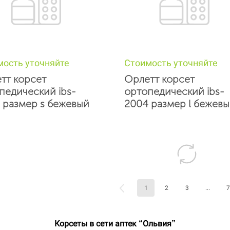
мость уточняйте
Стоимость уточняйте
тт корсет
Орлетт корсет
педический ibs-
ортопедический ibs-
 размер s бежевый
2004 размер l бежев
1
2
3
...
7
Корсеты в сети аптек “Ольвия”