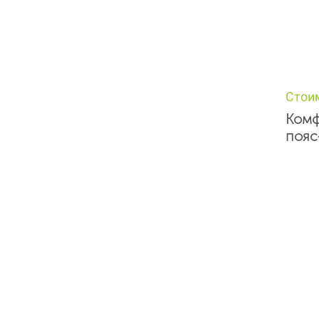
Стои
Комф
пояс