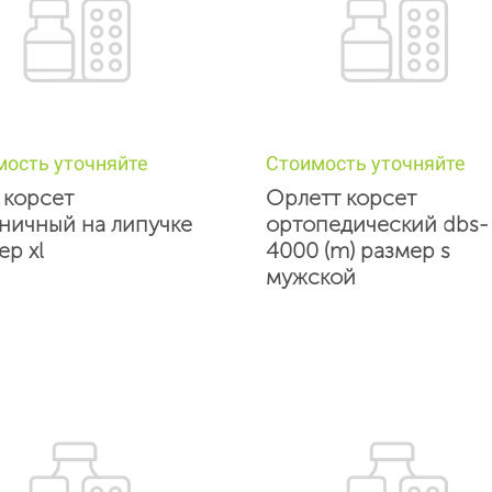
мость уточняйте
Стоимость уточняйте
 корсет
Орлетт корсет
ничный на липучке
ортопедический dbs-
ер xl
4000 (m) размер s
мужской