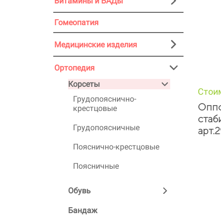
Витамины и БАДы
Гомеопатия
Медицинские изделия
Ортопедия
Корсеты
Стои
Грудопояснично-
Оппо
крестцовые
стаб
Грудопоясничные
арт.
Пояснично-крестцовые
Поясничные
Обувь
Бандаж