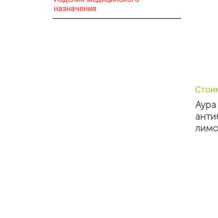
назначения
Стои
Аура
анти
лимо