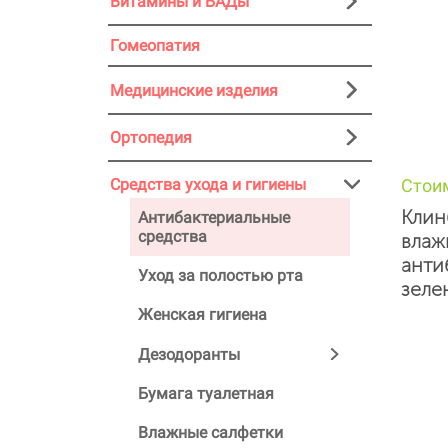
Витамины и БАДы
Гомеопатия
Медицинские изделия
Ортопедия
Стои
Средства ухода и гигиены
Клин
Антибактериальные
средства
влаж
анти
Уход за полостью рта
зеле
Женская гигиена
Дезодоранты
Бумага туалетная
Влажные салфетки