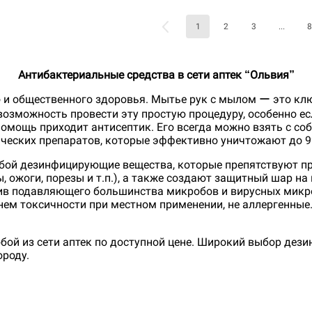
1
2
3
...
8
Антибактериальные средства в сети аптек “Ольвия”
 и общественного здоровья. Мытье рук с мылом ー это кл
 возможность провести эту простую процедуру, особенно е
помощь приходит антисептик. Его всегда можно взять с соб
ических препаратов, которые эффективно уничтожают до 99
бой дезинфицирующие вещества, которые препятствуют пр
 ожоги, порезы и т.п.), а также создают защитный шар на
ив подавляющего большинства микробов и вирусных микр
ем токсичности при местном применении, не аллергенные.
бой из сети аптек по доступной цене. Широкий выбор дез
ороду.