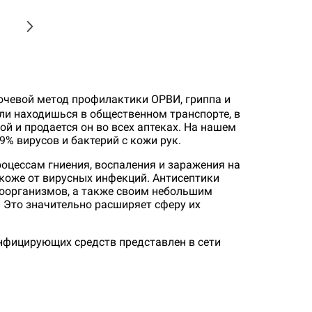
препараты
Спреи от усталости
Пенки
Профилактика сердечных
Пилки для стоп
Маски
заболеваний
Пемза
Краски и хна
Иммунопрепараты
Онкологические
Косметические пластыри
Масла
Антидоты
Алкилирующие п
Лосьоны
ючевой метод профилактики ОРВИ, гриппа и
сли находишься в общественном транспорте, в
Бактериофаги
Антиметаболиты
Сыворотки
ой и продается он во всех аптеках. На нашем
Вакцины
Иммуномодулят
Пасты
% вирусов и бактерий с кожи рук.
Иммуноглобулины
Противоопухоле
Крема
оцессам гниения, воспаления и заражения на
препараты
 коже от вирусных инфекций. Антисептики
Иммунодепрессанты
Спреи
оорганизмов, а также своим небольшим
Иммуностимуляторы
Наборы
 Это значительно расширяет сферу их
Расчески
Сахарный диабет
Слух
инфицирующих средств представлен в сети
Заколки и резин
Гипогликемические препараты
Противовоспали
Аксессуары
средства
Инсулин