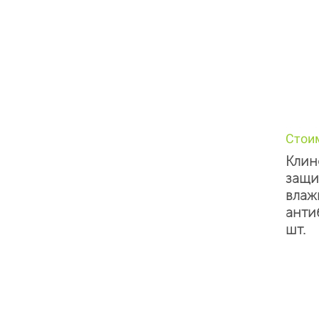
Стои
Клин
защи
влаж
анти
шт.