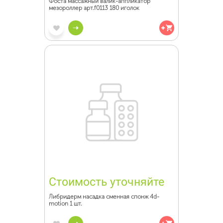
Фоста массажный валик-аппликатор
мезороллер арт.f0113 180 иголок
Стоимость уточняйте
Либридерм насадка сменная спонж 4d-
motion 1 шт.