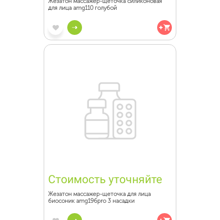
Жезатон массажер-щеточка силиконовая
для лица amg110 голубой
Стоимость уточняйте
Жезатон массажер-щеточка для лица
биосоник amg196pro 3 насадки