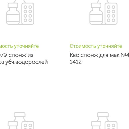
мость уточняйте
Стоимость уточняйте
079 спонж из
Квс спонж для мак.№
р.губч.водорослей
1412