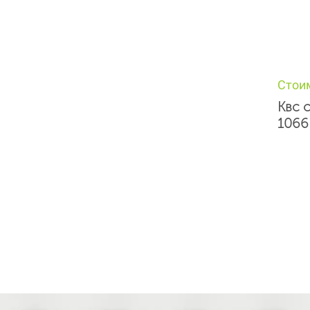
Стои
Квс 
1066