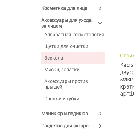
Косметика для лица
Аксессуары для ухода
за лицом
Аппаратная косметология
Щетки для очистки
Стои
Зеркала
Квс 
Миски, лопатки
двус
маки
Аксессуары против
крат
прыщей
арт.1
Спонжи и губки
Маникюр и педикюр
Средства для загара