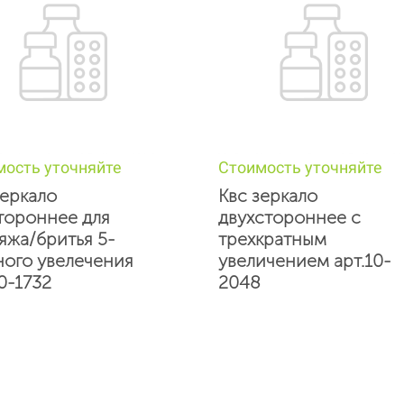
мость уточняйте
Стоимость уточняйте
зеркало
Квс зеркало
тороннее для
двухстороннее с
яжа/бритья 5-
трехкратным
ного увелечения
увеличением арт.10-
0-1732
2048