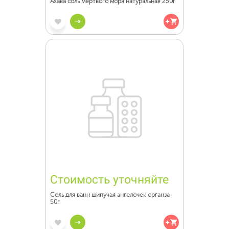
Ахава соль мертвого моря натуральная 250г
Стоимость уточняйте
Соль для ванн шипучая ангелочек органза
50г