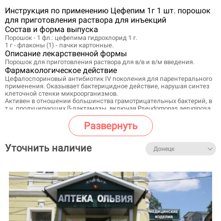
Инструкция по применению Цефепим 1г 1 шт. порошок
для приготовления раствора для инъекций
Состав и форма выпуска
Порошок - 1 фл.: цефепима гидрохлорид 1 г.
1 г - флаконы (1) - пачки картонные.
Описание лекарственной формы
Порошок для приготовления раствора для в/в и в/м введения.
Фармакологическое действие
Цефалоспориновый антибиотик IV поколения для парентерального
применения. Оказывает бактерицидное действие, нарушая синтез
клеточной стенки микроорганизмов.
Активен в отношении большинства грамотрицательных бактерий, в
т.ч. продуцирующих β-лактамазы, включая Pseudomonas aeruginosa.
Более активен, чем цефалоспорины III поколения, в отношении
грамположительных кокков.
Развернуть
Не активен в отношении Enterococcus spp., Listeria spp., Legionella
spp., некоторых анаэробных бактерий (Bacteroides fragilis, Clostridium
difficile).
Уточнить наличие
Цефепим характеризуется высокой стабильностью в отношении
различных плазмидных и хромосомных β-лактамаз.
Фармакокинетика
Связывание с белками плазмы составляет менее 19% и не зависит
от концентрации цефепима в сыворотке крови.
Терапевтические концентрации цефепима обнаруживаются в моче,
желчи, перитонеальной жидкости, экссудате волдыря, слизистом
секрете бронхов, мокроте, тканях предстательной железы,
аппендиксе и желчном пузыре, спинномозговой жидкости при