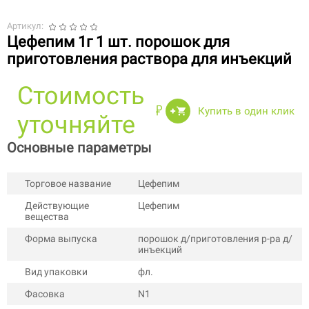
Артикул:
Цефепим 1г 1 шт. порошок для
приготовления раствора для инъекций
Стоимость
Купить в один клик
уточняйте
Основные параметры
Торговое название
Цефепим
Действующие
Цефепим
вещества
Форма выпуска
порошок д/приготовления р-ра д/
инъекций
Вид упаковки
фл.
Фасовка
N1