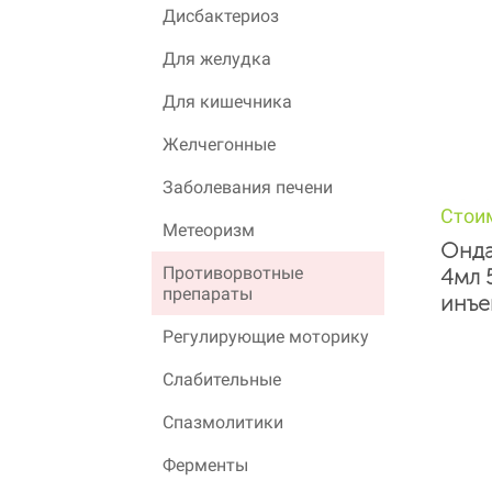
Дисбактериоз
Для желудка
Для кишечника
Желчегонные
Заболевания печени
Стои
Метеоризм
Онда
Противорвотные
4мл 
препараты
инъе
Регулирующие моторику
Слабительные
Спазмолитики
Ферменты