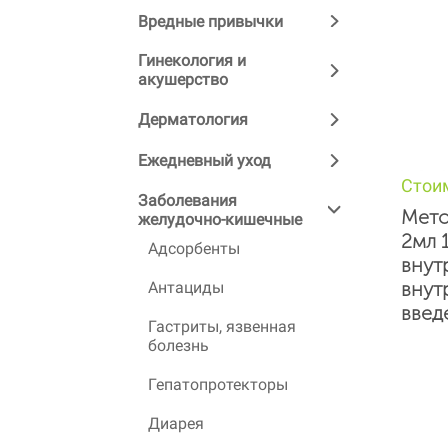
Вредные привычки
Гинекология и
акушерство
Дерматология
Ежедневный уход
Стои
Заболевания
Мето
желудочно-кишечные
2мл 
Адсорбенты
внут
внут
Антациды
введ
Гастриты, язвенная
болезнь
Гепатопротекторы
Диарея