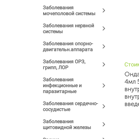
Заболевания
мочеполовой системы
Заболевания нервной
системы
Заболевания опорно-
двигательн.аппарата
Заболевания ОРЗ,
Стои
грипп, ЛОР
Онда
Заболевания
4мл 
инфекционные и
внут
паразитарные
внут
введ
Заболевания сердечно-
сосудистые
Заболевания
щитовидной железы