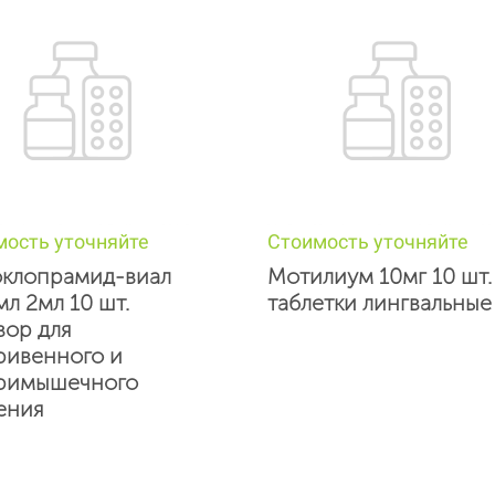
мость уточняйте
Стоимость уточняйте
клопрамид-виал
Мотилиум 10мг 10 шт.
мл 2мл 10 шт.
таблетки лингвальные
вор для
ривенного и
римышечного
ения