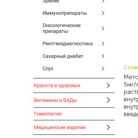
Зрение
Иммунопрепараты
Онкологические
препараты
Рентгенодиагностика
Сахарный диабет
Стои
Слух
Мето
5мг/
Красота и здоровье
раст
внут
Витамины и БАДы
внут
введ
Гомеопатия
Медицинские изделия