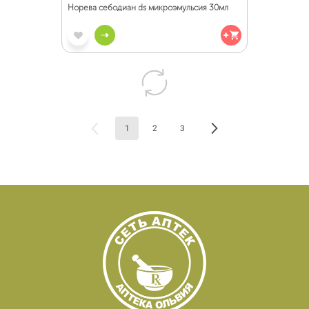
Норева себодиан ds микроэмульсия 30мл
1
2
3