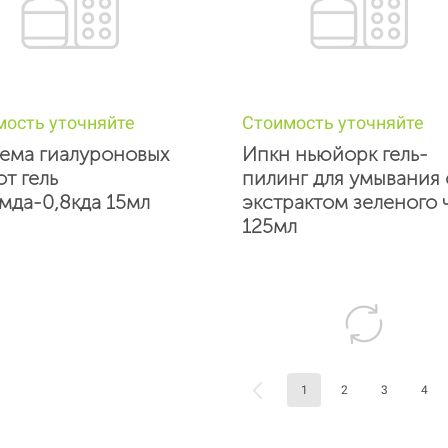
мость уточняйте
Стоимость уточняйте
ема гиалуроновых
Ипкн ньюйорк гель-
от гель
пилинг для умывания 
мда-0,8кда 15мл
экстрактом зеленого 
125мл
1
2
3
4