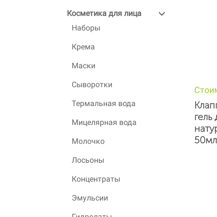
Косметика для лица
Наборы
Крема
Маски
Сыворотки
Стои
Термальная вода
Клап
гель 
Мицелярная вода
нату
50мл
Молочко
Лосьоны
Концентраты
Эмульсии
Гидролаты