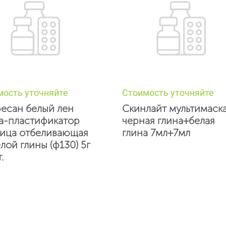
мость уточняйте
Стоимость уточняйте
есан белый лен
Скинлайт мультимаск
а-пластификатор
черная глина+белая
лица отбеливающая
глина 7мл+7мл
лой глины (ф130) 5г
.