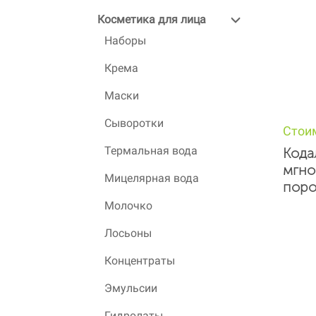
Косметика для лица
Наборы
Крема
Маски
Сыворотки
Стои
Термальная вода
Кода
мгно
Мицелярная вода
поро
Молочко
Лосьоны
Концентраты
Эмульсии
Гидролаты