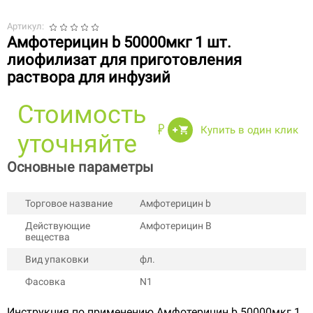
Артикул:
Амфотерицин b 50000мкг 1 шт.
лиофилизат для приготовления
раствора для инфузий
Стоимость
Купить в один клик
уточняйте
Основные параметры
Торговое название
Амфотерицин b
Действующие
Амфотерицин B
вещества
Вид упаковки
фл.
Фасовка
N1
Инструкция по применению Амфотерицин b 50000мкг 1