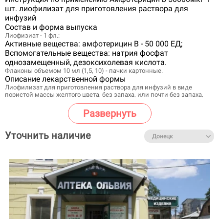
шт. лиофилизат для приготовления раствора для
инфузий
Состав и форма выпуска
Лиофизиат - 1 фл.:
Активные вещества: амфотерицин В - 50 000 ЕД;
Вспомогательные вещества: натрия фосфат
однозамещенный, дезоксихолевая кислота.
Флаконы объемом 10 мл (1,5, 10) - пачки картонные.
Описание лекарственной формы
Лиофилизат для приготовления раствора для инфузий в виде
пористой массы желтого цвета, без запаха, или почти без запаха,
гигроскопичен.
Фармакологическое действие
Развернуть
Противогрибковый антибиотик.
Фармакокинетика
Уточнить наличие
После однократного внутривенного введения в крови создается
эффективная концентрация (дозозависимая), сохраняющаяся в
течение 24 ч. После внутривенного введения 1-5 мг/сут
максимальная концентрация (Cmax) в плазме - 0.5-2 мкг/мл. Связь с
белками плазмы - более 90%.
Распределяется в легких, печени, селезенке, почках,
надпочечниках, мышцах и других тканях. Концентрации в
плевральном выпоте, перитонеалькой, синовиальной жидкостях,
водянистой влаге достигают примерно 2/3 от концентрации в
плазме; в спинномозговой жидкости обычно не определяется.
Кажущийся объем распределения у взрослых - 4 л/кг, у детей - 0.4-8.3
л/кг, у новорожденных - 1.5-9.4 л/кг.