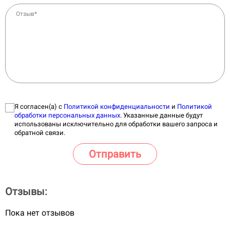
вызванные чувствительными к амфотерицину В
микроорганизмами:
Отзыв*
диссеминированный криптококкоз, криптококковый
менингит
менингит, вызываемый другими грибами;
инвазивный и диссеминированный аспергиллез;
североамериканский бластомикоз;
диссеминированные формы кандидоза;
кокцидиоидоз;
паракокцидиоидоз;
гистоплазмоз;
фикомикоз (зигомикоз);
Я согласен(а) с
Политикой конфиденциальности
и
Политикой
хромомикоз;
обработки персональных данных
. Указанные данные будут
использованы исключительно для обработки вашего запроса и
плесневый микоз;
обратной связи.
диссеминированный споротрихоз;
гиалогифомикоз;
Отправить
хроническая мицетома;
инфекции брюшной полости (в т.ч. перитонит);
эндокардит;
эндофтальмит;
Отзывы:
грибковый сепсис;
грибковые инфекции мочевыводящих путей;
Пока нет отзывов
висцеральный лейшманиоз (в том числе у пациентов с
иммунодефицитом), американский кожно-